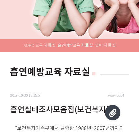
자료실
자료실
자료실
ADHD 교육
흡연예방교육
일반
흡연예방교육 자료실
2019-10-30 16:15:54
view 5354
흡연실태조사모음집(보건복지부)
"보건복지가족부에서 발행한 1988년~2007년까지의