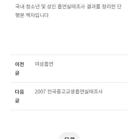
국내 청소년 및 성인 흡연실태조사 결과를 정리한 단
행본 책자입니다
이전
여성흡연
글
다음
2007 전국중고교생흡연실태조사
글