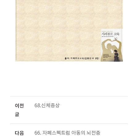
이전
68.신체증상
글
다음
66. 자폐스펙트럼 아동의 뇌전증